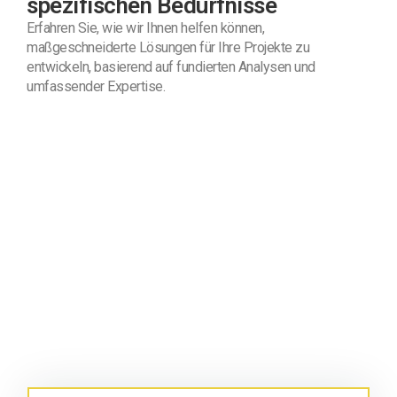
spezifischen Bedürfnisse
Erfahren Sie, wie wir Ihnen helfen können,
maßgeschneiderte Lösungen für Ihre Projekte zu
entwickeln, basierend auf fundierten Analysen und
umfassender Expertise.
Sind Sie bereit für eine präzise
Bedarfsanalyse?
Gemeinsam erfassen wir Ihre Anforderungen und
entwickeln die optimale Lösung für Ihr Projekt. Ob
Parkflächen oder Zutrittskontrollen – wir sind Ihr Partner
von der Analyse bis zur Umsetzung.