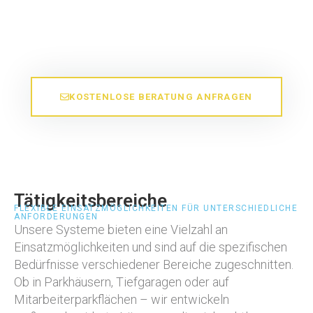
Anforderungen umsetzen. Egal ob Sie eine umfassende
Lösung für Ihre Parksysteme, Zutrittskontrollen oder
Videoüberwachung benötigen – wir sind Ihr verlässlicher
Partner von der Planung bis zur Wartung.
KOSTENLOSE BERATUNG ANFRAGEN
Tätigkeitsbereiche
FLEXIBLE EINSATZMÖGLICHKEITEN FÜR UNTERSCHIEDLICHE
ANFORDERUNGEN
Unsere Systeme bieten eine Vielzahl an
Einsatzmöglichkeiten und sind auf die spezifischen
Bedürfnisse verschiedener Bereiche zugeschnitten.
Ob in Parkhäusern, Tiefgaragen oder auf
Mitarbeiterparkflächen – wir entwickeln