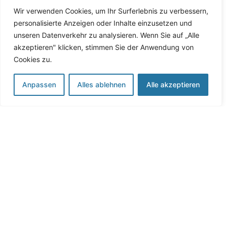
Anforderungen und Gegebenheiten optimal
Wir verwenden Cookies, um Ihr Surferlebnis zu verbessern,
berücksichtigt werden. Durch herstellerunabhängige
personalisierte Anzeigen oder Inhalte einzusetzen und
Produkte bieten wir eine große Auswahl an
unseren Datenverkehr zu analysieren. Wenn Sie auf „Alle
Möglichkeiten. Auch bestehende Systeme prüfen
akzeptieren" klicken, stimmen Sie der Anwendung von
wir auf Integrationsfähigkeit und informieren Sie über
Cookies zu.
Anpassungsoptionen.
Anpassen
Alles ablehnen
Alle akzeptieren
Beratung zur Planung anfragen
Umsetzung
EFFIZIENTE DURCHFÜHRUNG UND ABGESTIMMTE
ZUSAMMENARBEIT
Die geplanten Arbeiten führen wir vollständig und in