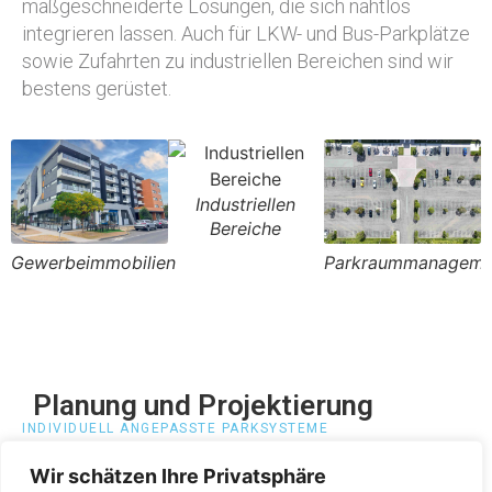
maßgeschneiderte Lösungen, die sich nahtlos
integrieren lassen. Auch für LKW- und Bus-Parkplätze
sowie Zufahrten zu industriellen Bereichen sind wir
bestens gerüstet.
Industriellen
Bereiche
Gewerbeimmobilien
Parkraummanageme
P
Planung und Projektierung
INDIVIDUELL ANGEPASSTE PARKSYSTEME
Standardlösungen gibt es bei uns nicht – jedes
Wir schätzen Ihre Privatsphäre
System wird speziell für Sie geplant, damit alle